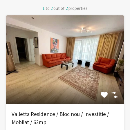
1
to
2
out of
2
properties
Valletta Residence / Bloc nou / Investitie /
Mobilat / 62mp