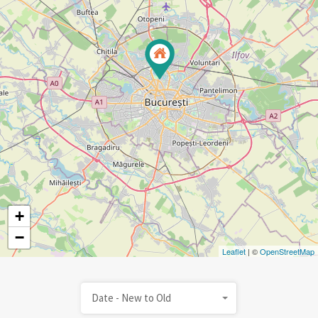
+
−
Leaflet
| ©
OpenStreetMap
Date - New to Old