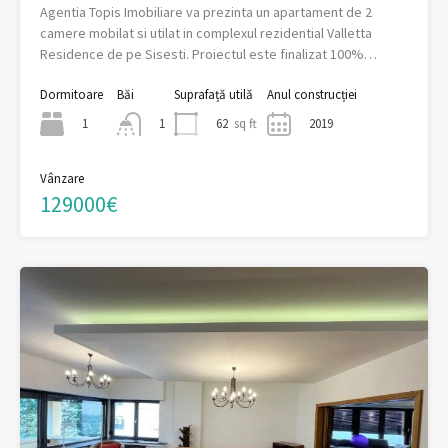
Agentia Topis Imobiliare va prezinta un apartament de 2
camere mobilat si utilat in complexul rezidential Valletta
Residence de pe Sisesti. Proiectul este finalizat 100%…
Dormitoare
Băi
Suprafață utilă
Anul construcției
1
62
sq ft
2019
1
Vânzare
129000€