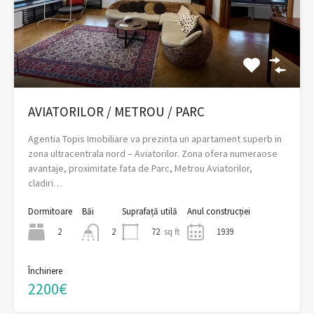
AVIATORILOR / METROU / PARC
Agentia Topis Imobiliare va prezinta un apartament superb in
zona ultracentrala nord – Aviatorilor. Zona ofera numeraose
avantaje, proximitate fata de Parc, Metrou Aviatorilor,
cladiri…
Dormitoare
Băi
Suprafață utilă
Anul construcției
2
72
sq ft
1939
2
Închiriere
2200€