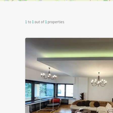
1
to
1
out of
1
properties