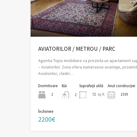
AVIATORILOR / METROU / PARC
Agentia Topis Imobiliare va prezinta un apartament su
– Aviatorilor. Zona ofera numeraose avantaje, proximi
Aviatorilor, cladiri…
Dormitoare
Băi
Suprafață utilă
Anul construcției
2
72
sq ft
1939
2
Închiriere
2200€