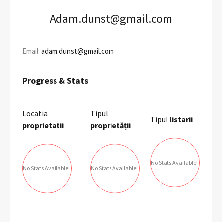
Adam.dunst@gmail.com
Email:
adam.dunst@gmail.com
Progress & Stats
Locatia
Tipul
Tipul
listarii
proprietatii
proprietății
No Stats Available!
No Stats Available!
No Stats Available!