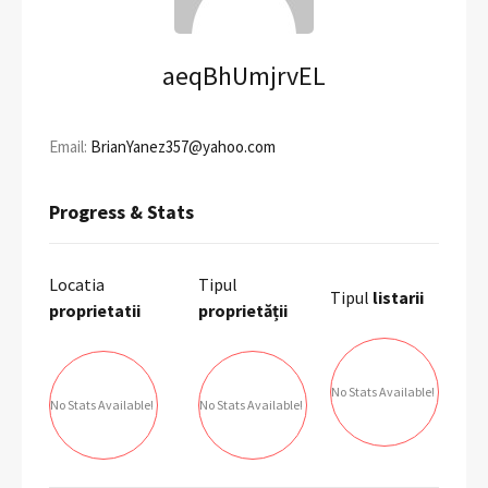
aeqBhUmjrvEL
Email:
BrianYanez357@yahoo.com
Progress & Stats
Locatia
Tipul
Tipul
listarii
proprietatii
proprietății
No Stats Available!
No Stats Available!
No Stats Available!