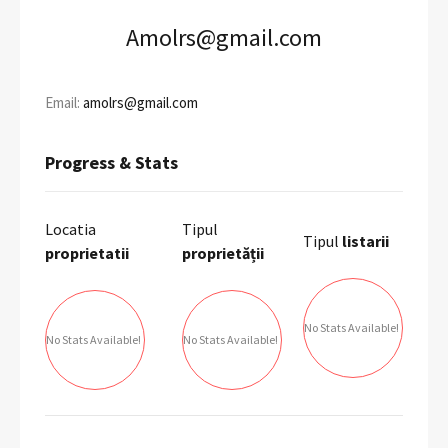
Amolrs@gmail.com
Email:
amolrs@gmail.com
Progress & Stats
Locatia
Tipul
Tipul
listarii
proprietatii
proprietății
No Stats Available!
No Stats Available!
No Stats Available!