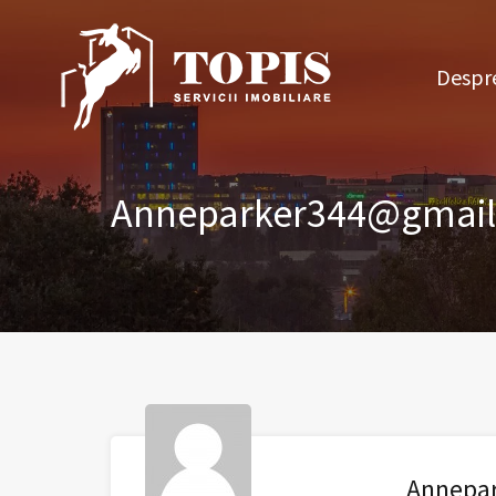
Des
Despre
Anneparker344@gmai
Annepa