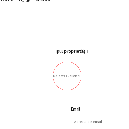
Tipul
proprietății
No Stats Available!
Email