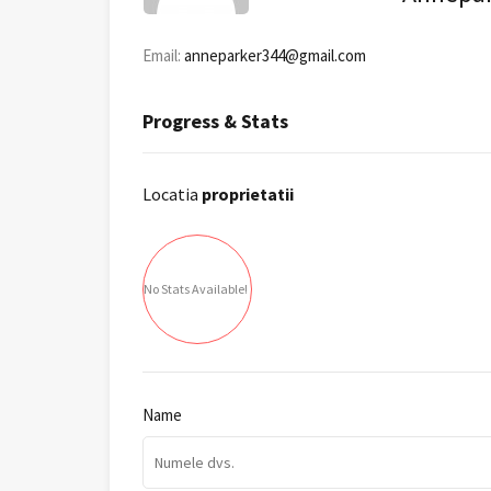
Email:
anneparker344@gmail.com
Progress & Stats
Locatia
proprietatii
No Stats Available!
Name