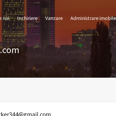
pre noi
Inchiriere
Vanzare
Administrare im
 noi
Inchiriere
Vanzare
Administrare imobile
l.com
rker344@gmail.com