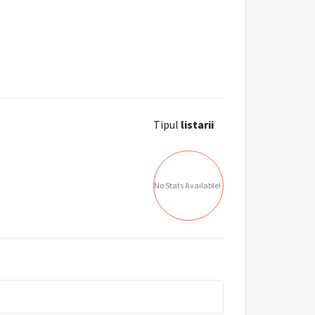
Tipul
listarii
No Stats Available!