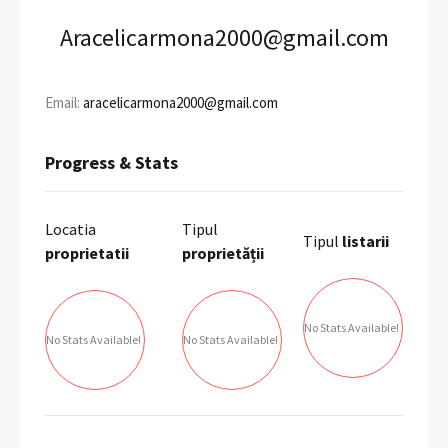
Aracelicarmona2000@gmail.com
Email:
aracelicarmona2000@gmail.com
Progress & Stats
Locatia
Tipul
Tipul
listarii
proprietatii
proprietății
No Stats Available!
No Stats Available!
No Stats Available!