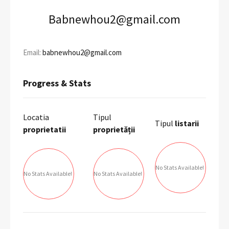
Babnewhou2@gmail.com
Email:
babnewhou2@gmail.com
Progress & Stats
Locatia
Tipul
Tipul
listarii
proprietatii
proprietății
No Stats Available!
No Stats Available!
No Stats Available!