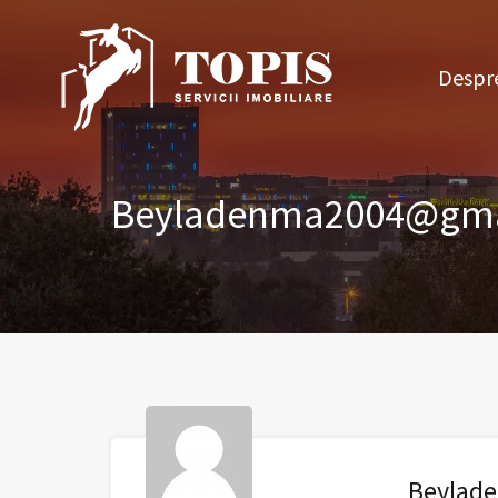
Des
Despre
Beyladenma2004@gma
Beylad