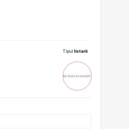
Tipul
listarii
No Stats Available!