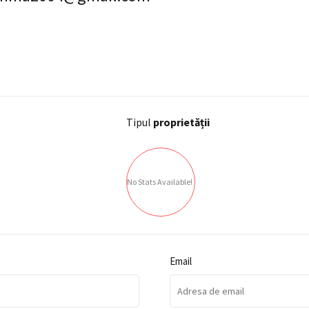
Tipul
proprietății
No Stats Available!
Email