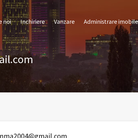
pre noi
Inchiriere
Vanzare
Administrare im
 noi
Inchiriere
Vanzare
Administrare imobile
il.com
enma2004@gmail.com