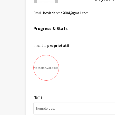
Email:
beyladenma2004@gmail.com
Progress & Stats
Locatia
proprietatii
No Stats Available!
Name