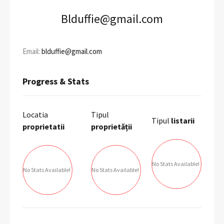
Blduffie@gmail.com
Email:
blduffie@gmail.com
Progress & Stats
Locatia
Tipul
Tipul
listarii
proprietatii
proprietății
No Stats Available!
No Stats Available!
No Stats Available!