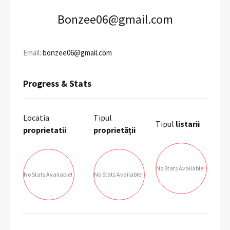
Bonzee06@gmail.com
Email:
bonzee06@gmail.com
Progress & Stats
Locatia
Tipul
Tipul
listarii
proprietatii
proprietății
No Stats Available!
No Stats Available!
No Stats Available!