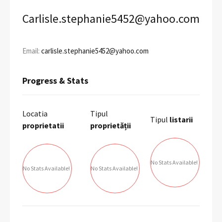
Carlisle.stephanie5452@yahoo.com
Email:
carlisle.stephanie5452@yahoo.com
Progress & Stats
Locatia
Tipul
Tipul
listarii
proprietatii
proprietății
No Stats Available!
No Stats Available!
No Stats Available!