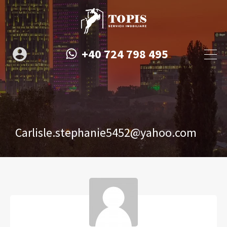
+40 724 798 495
Carlisle.stephanie5452@yahoo.com