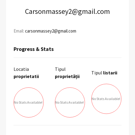
Carsonmassey2@gmail.com
Email:
carsonmassey2@gmail.com
Progress & Stats
Locatia
Tipul
Tipul
listarii
proprietatii
proprietății
No Stats Available!
No Stats Available!
No Stats Available!