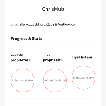
ChrisMub
Email:
a0wxqzug8bln5rq52upe3@outlook.com
Progress & Stats
Locatia
Tipul
Tipul
listarii
proprietatii
proprietății
No Stats Available!
No Stats Available!
No Stats Available!