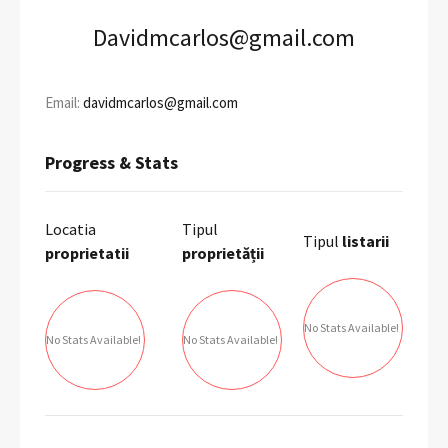
Davidmcarlos@gmail.com
Email:
davidmcarlos@gmail.com
Progress & Stats
Locatia
Tipul
Tipul
listarii
proprietatii
proprietății
No Stats Available!
No Stats Available!
No Stats Available!