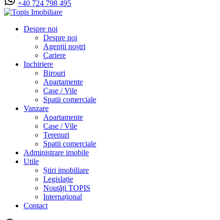
+40 724 798 495
Despre noi
Despre noi
Agenții noștri
Cariere
Inchiriere
Birouri
Apartamente
Case / Vile
Spatii comerciale
Vanzare
Apartamente
Case / Vile
Terenuri
Spatii comerciale
Administrare imobile
Utile
Știri imobiliare
Legislație
Noutăți TOPIS
Internațional
Contact