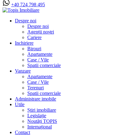
+40 724 798 495
Despre noi
Despre noi
Agenții noștri
Cariere
Inchiriere
Birouri
Apartamente
Case / Vile
Spatii comerciale
Vanzare
Apartamente
Case / Vile
Terenuri
Spatii comerciale
Administrare imobile
Utile
Știri imobiliare
Legislație
Noutăți TOPIS
Internațional
Contact