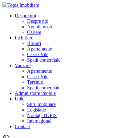
Despre noi
Despre noi
Agenții noștri
Cariere
Inchiriere
Birouri
Apartamente
Case / Vile
Spatii comerciale
Vanzare
Apartamente
Case / Vile
Terenuri
Spatii comerciale
Administrare imobile
Utile
Știri imobiliare
Legislație
Noutăți TOPIS
Internațional
Contact