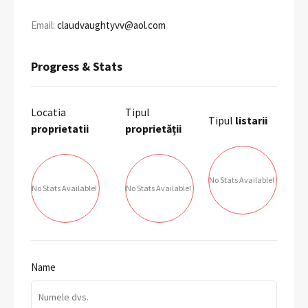
Email:
claudvaughtyvv@aol.com
Progress & Stats
Locatia
Tipul
Tipul
listarii
proprietatii
proprietății
No Stats Available!
No Stats Available!
No Stats Available!
Name