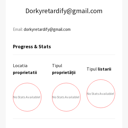
Dorkyretardify@gmail.com
Email:
dorkyretardify@gmail.com
Progress & Stats
Locatia
Tipul
Tipul
listarii
proprietatii
proprietății
No Stats Available!
No Stats Available!
No Stats Available!