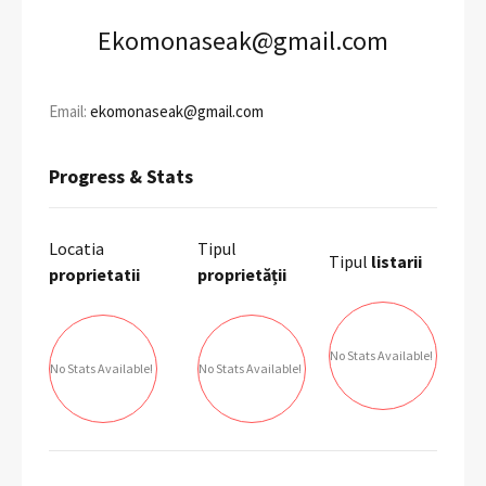
Ekomonaseak@gmail.com
Email:
ekomonaseak@gmail.com
Progress & Stats
Locatia
Tipul
Tipul
listarii
proprietatii
proprietății
No Stats Available!
No Stats Available!
No Stats Available!