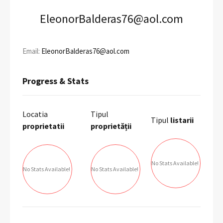
EleonorBalderas76@aol.com
Email:
EleonorBalderas76@aol.com
Progress & Stats
Locatia
Tipul
Tipul
listarii
proprietatii
proprietății
No Stats Available!
No Stats Available!
No Stats Available!