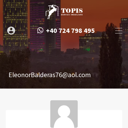
+40 724 798 495
EleonorBalderas76@aol.com