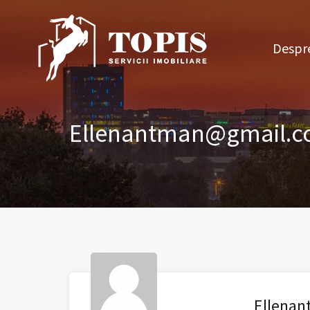
Des
Despre
Ellenantman@gmail.
Ellena