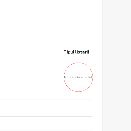
Tipul
listarii
No Stats Available!