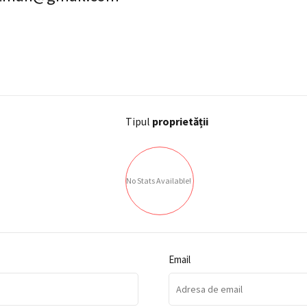
Tipul
proprietății
No Stats Available!
Email