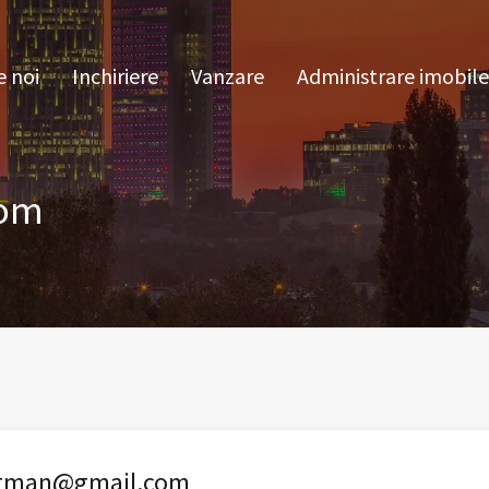
pre noi
Inchiriere
Vanzare
Administrare im
 noi
Inchiriere
Vanzare
Administrare imobile
com
ntman@gmail.com