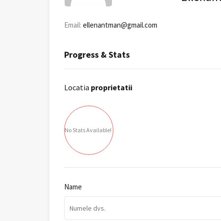
Email:
ellenantman@gmail.com
Progress & Stats
Locatia
proprietatii
No Stats Available!
Name