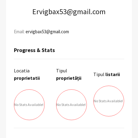
Ervigbax53@gmail.com
Email:
ervigbax53@gmail.com
Progress & Stats
Locatia
Tipul
Tipul
listarii
proprietatii
proprietății
No Stats Available!
No Stats Available!
No Stats Available!