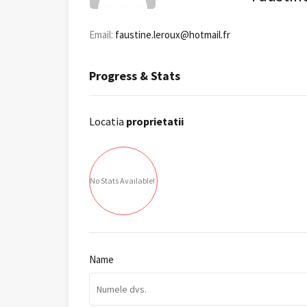
Email:
faustine.leroux@hotmail.fr
Progress & Stats
Locatia
proprietatii
No Stats Available!
Name