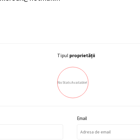
Tipul
proprietății
No Stats Available!
Email