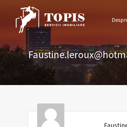
Des
Despre
Faustine.leroux@hotma
Faustin