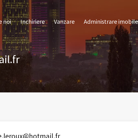
pre noi
Inchiriere
Vanzare
Administrare im
 noi
Inchiriere
Vanzare
Administrare imobile
il.fr
e.leroux@hotmail.fr