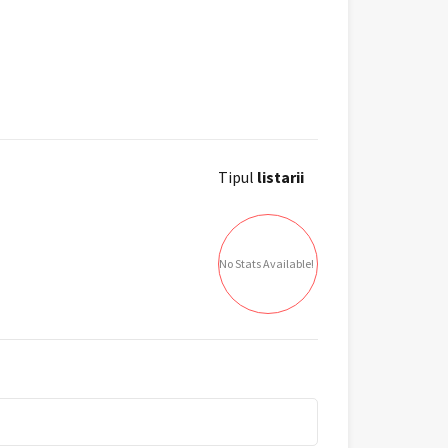
Tipul
listarii
No Stats Available!