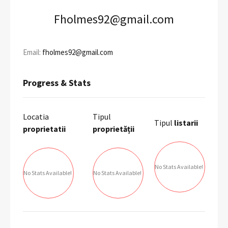
Fholmes92@gmail.com
Email:
fholmes92@gmail.com
Progress & Stats
Locatia
Tipul
Tipul
listarii
proprietatii
proprietății
No Stats Available!
No Stats Available!
No Stats Available!