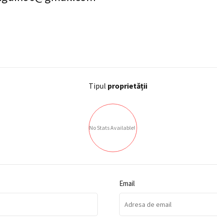
Tipul
proprietății
No Stats Available!
Email