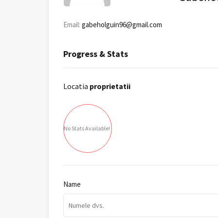
Email:
gabeholguin96@gmail.com
Progress & Stats
Locatia
proprietatii
No Stats Available!
Name