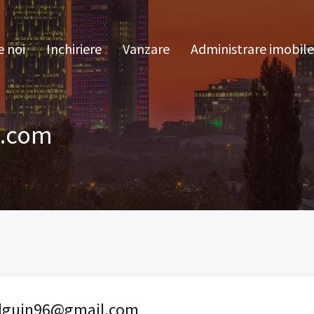
pre noi
Inchiriere
Vanzare
Administrare im
 noi
Inchiriere
Vanzare
Administrare imobile
l.com
lguin96@gmail.com