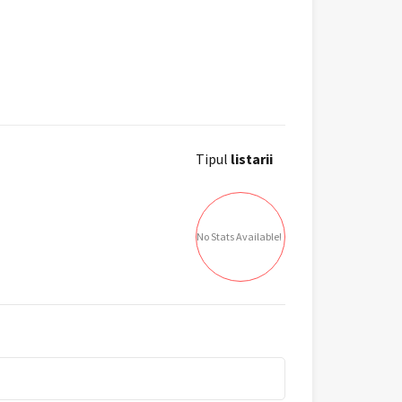
Tipul
listarii
No Stats Available!