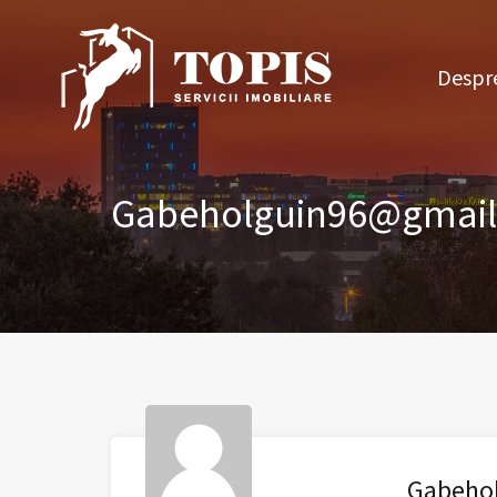
Des
Despre
Gabeholguin96@gmai
Gabeho