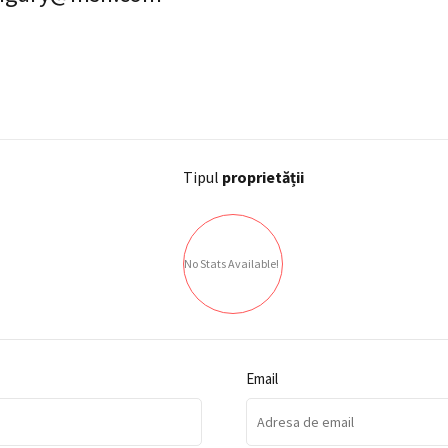
Tipul
proprietății
No Stats Available!
Email