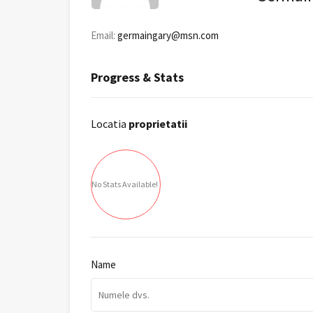
Email:
germaingary@msn.com
Progress & Stats
Locatia
proprietatii
No Stats Available!
Name