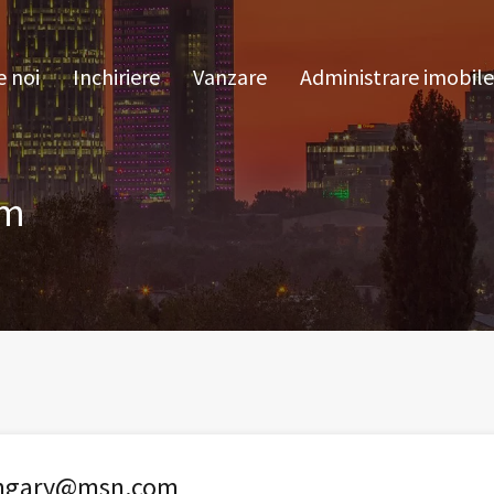
pre noi
Inchiriere
Vanzare
Administrare im
 noi
Inchiriere
Vanzare
Administrare imobile
om
ngary@msn.com