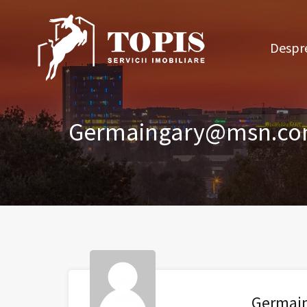
Des
Despre
Germaingary@msn.c
Germai