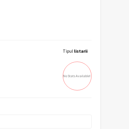
Tipul
listarii
No Stats Available!