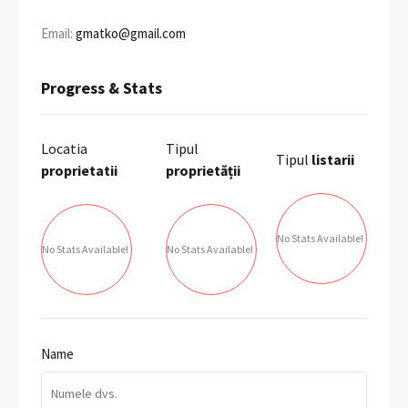
Email:
gmatko@gmail.com
Progress & Stats
Locatia
Tipul
Tipul
listarii
proprietatii
proprietății
No Stats Available!
No Stats Available!
No Stats Available!
Name