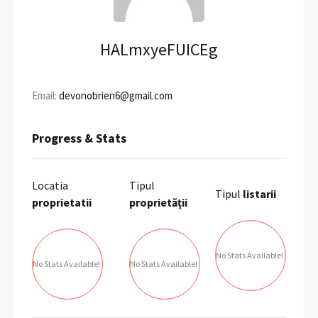
HALmxyeFUICEg
Email:
devonobrien6@gmail.com
Progress & Stats
Locatia
Tipul
Tipul
listarii
proprietatii
proprietății
No Stats Available!
No Stats Available!
No Stats Available!