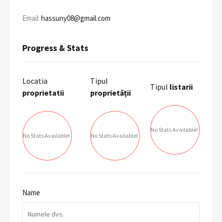
Email:
hassuny08@gmail.com
Progress & Stats
Locatia
Tipul
Tipul
listarii
proprietatii
proprietății
No Stats Available!
No Stats Available!
No Stats Available!
Name