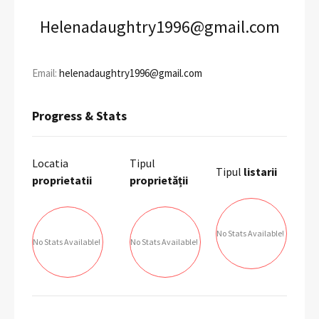
Helenadaughtry1996@gmail.com
Email:
helenadaughtry1996@gmail.com
Progress & Stats
Locatia
Tipul
Tipul
listarii
proprietatii
proprietății
No Stats Available!
No Stats Available!
No Stats Available!