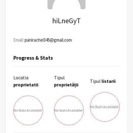
hiLneGyT
Email:
panirachel345@gmail.com
Progress & Stats
Locatia
Tipul
Tipul
listarii
proprietatii
proprietății
No Stats Available!
No Stats Available!
No Stats Available!