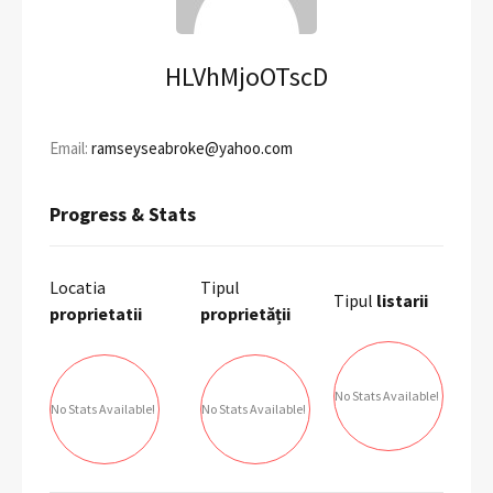
HLVhMjoOTscD
Email:
ramseyseabroke@yahoo.com
Progress & Stats
Locatia
Tipul
Tipul
listarii
proprietatii
proprietății
No Stats Available!
No Stats Available!
No Stats Available!