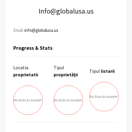
Info@globalusa.us
Email:
info@globalusa.us
Progress & Stats
Locatia
Tipul
Tipul
listarii
proprietatii
proprietății
No Stats Available!
No Stats Available!
No Stats Available!