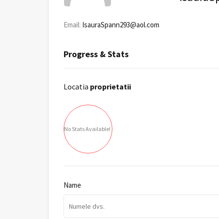
Email:
IsauraSpann293@aol.com
Progress & Stats
Locatia
proprietatii
No Stats Available!
Name