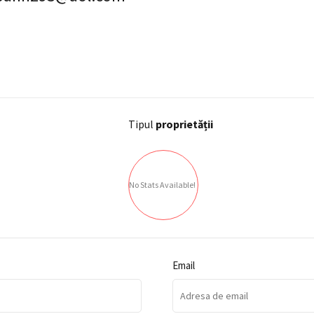
Tipul
proprietății
No Stats Available!
Email