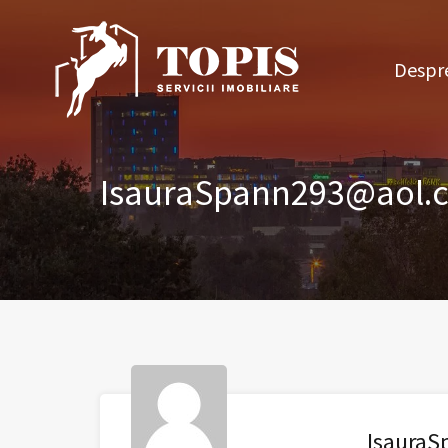
Des
Despre
IsauraSpann293@aol.
Isaura