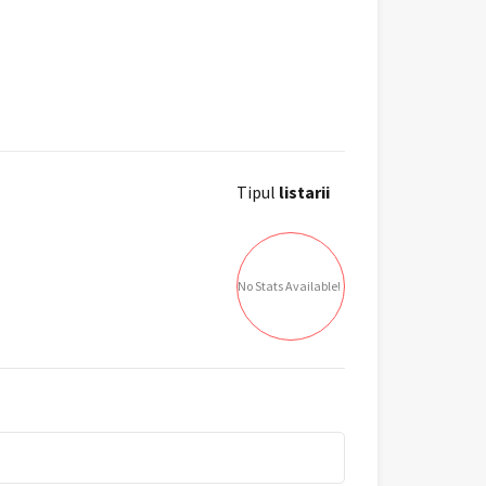
Tipul
listarii
No Stats Available!