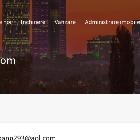
pre noi
Inchiriere
Vanzare
Administrare im
 noi
Inchiriere
Vanzare
Administrare imobile
com
Spann293@aol.com