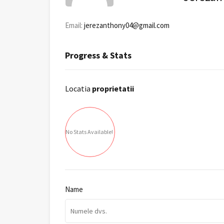
Email:
jerezanthony04@gmail.com
Progress & Stats
Locatia
proprietatii
No Stats Available!
Name