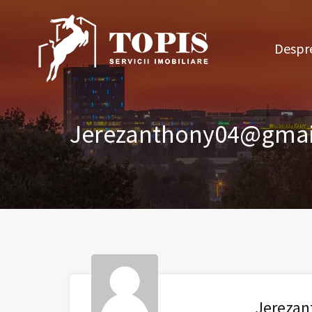
Des
Despre
Jerezanthony04@gmai
Jereza