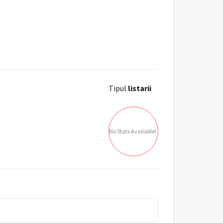
Tipul
listarii
No Stats Available!