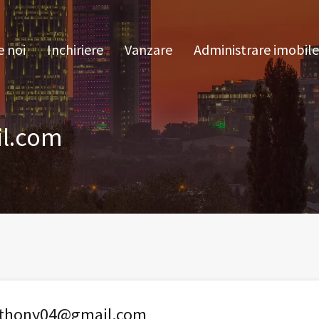
pre noi
Inchiriere
Vanzare
Administrare im
 noi
Inchiriere
Vanzare
Administrare imobile
l.com
nthony04@gmail.com