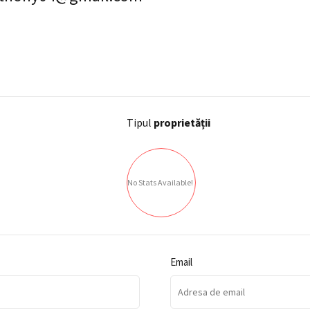
Tipul
proprietății
No Stats Available!
Email