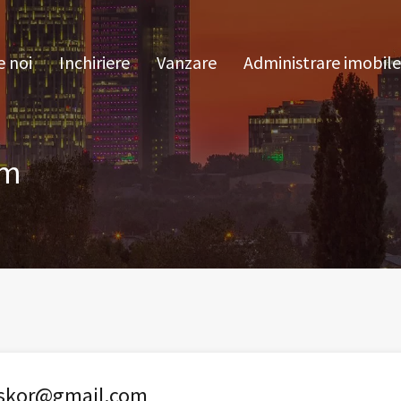
pre noi
Inchiriere
Vanzare
Administrare im
 noi
Inchiriere
Vanzare
Administrare imobile
om
iskor@gmail.com