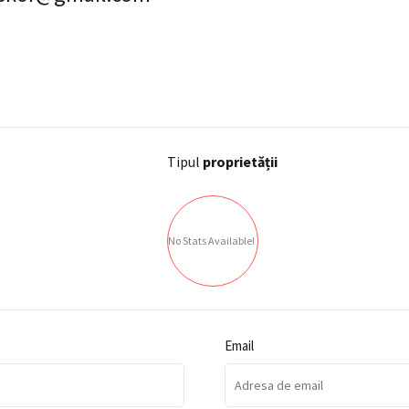
Tipul
proprietății
No Stats Available!
Email