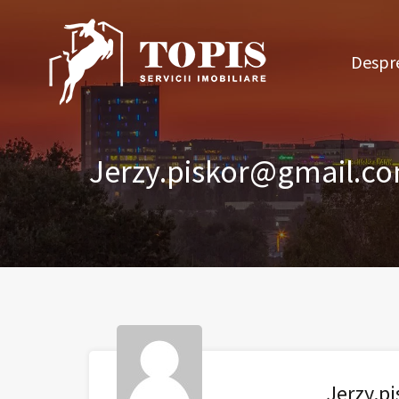
Des
Despre
Jerzy.piskor@gmail.c
Jerzy.p