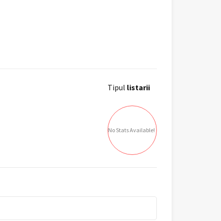
Tipul
listarii
No Stats Available!