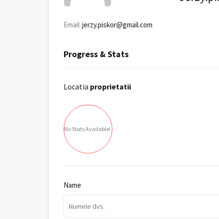
Email:
jerzy.piskor@gmail.com
Progress & Stats
Locatia
proprietatii
No Stats Available!
Name