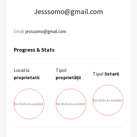
Jesssomo@gmail.com
Email:
jesssomo@gmail.com
Progress & Stats
Locatia
Tipul
Tipul
listarii
proprietatii
proprietății
No Stats Available!
No Stats Available!
No Stats Available!