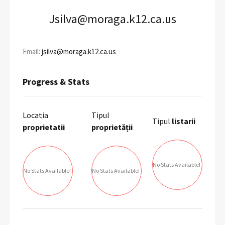
Jsilva@moraga.k12.ca.us
Email:
jsilva@moraga.k12.ca.us
Progress & Stats
Locatia
Tipul
Tipul
listarii
proprietatii
proprietății
No Stats Available!
No Stats Available!
No Stats Available!