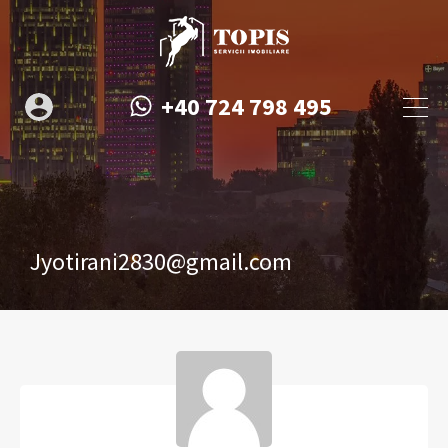
+40 724 798 495
Jyotirani2830@gmail.com