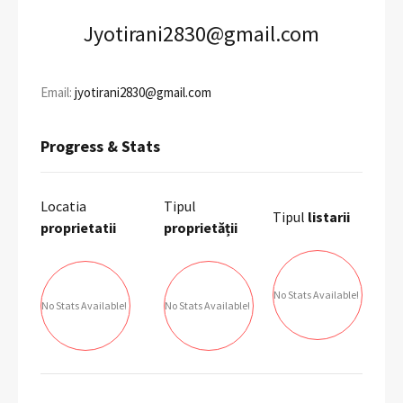
Jyotirani2830@gmail.com
Email:
jyotirani2830@gmail.com
Progress & Stats
Locatia
Tipul
Tipul
listarii
proprietatii
proprietății
No Stats Available!
No Stats Available!
No Stats Available!