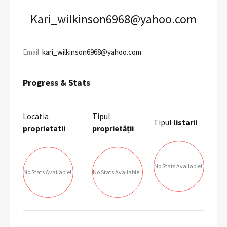
Kari_wilkinson6968@yahoo.com
Email:
kari_wilkinson6968@yahoo.com
Progress & Stats
Locatia
Tipul
Tipul
listarii
proprietatii
proprietății
No Stats Available!
No Stats Available!
No Stats Available!