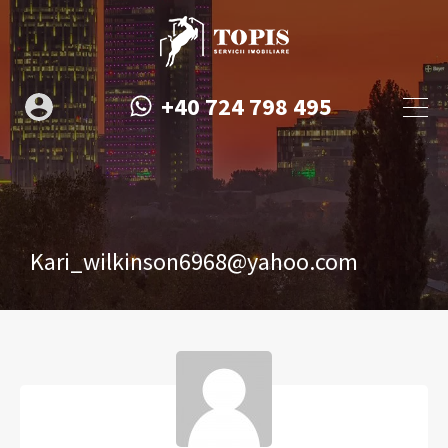
+40 724 798 495
Kari_wilkinson6968@yahoo.com