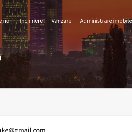
pre noi
Inchiriere
Vanzare
Administrare im
 noi
Inchiriere
Vanzare
Administrare imobile
m
inke@gmail.com