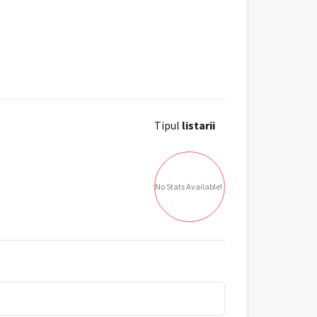
Tipul
listarii
No Stats Available!