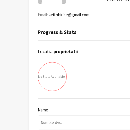
Email:
keithhinke@gmail.com
Progress & Stats
Locatia
proprietatii
No Stats Available!
Name