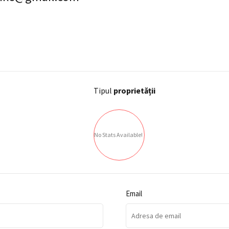
Tipul
proprietății
No Stats Available!
Email