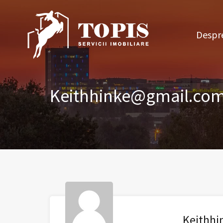
Des
Despre
Keithhinke@gmail.co
Keithh