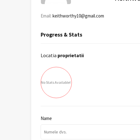
Email:
keithworthy10@gmail.com
Progress & Stats
Locatia
proprietatii
No Stats Available!
Name