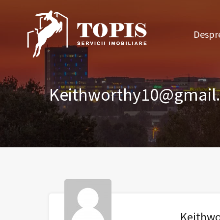
Des
Despre
Keithworthy10@gmail
Keithw