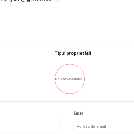
Tipul
proprietății
No Stats Available!
Email