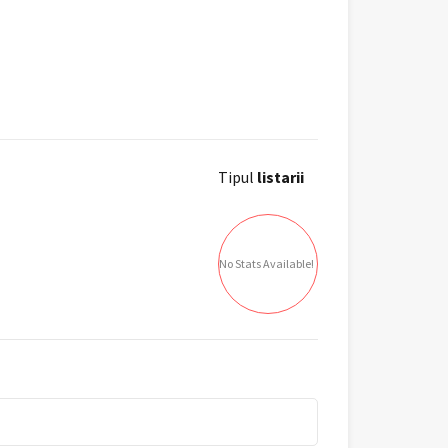
Tipul
listarii
No Stats Available!