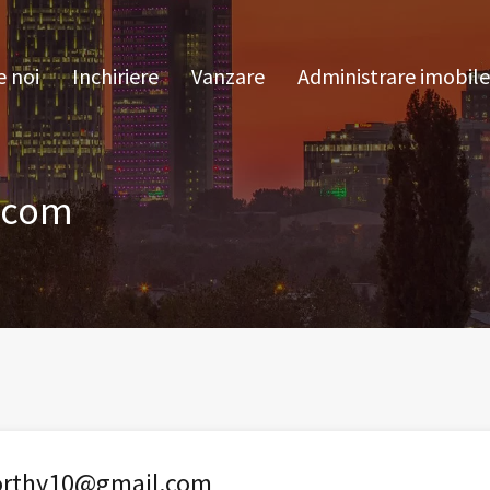
pre noi
Inchiriere
Vanzare
Administrare im
 noi
Inchiriere
Vanzare
Administrare imobile
.com
orthy10@gmail.com