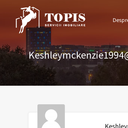
Des
Despre
Keshleymckenzie1994
Keshle