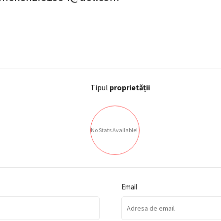
Tipul
proprietății
No Stats Available!
Email