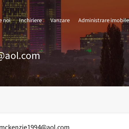
pre noi
Inchiriere
Vanzare
Administrare im
 noi
Inchiriere
Vanzare
Administrare imobile
@aol.com
ymckenzie1994@aol.com