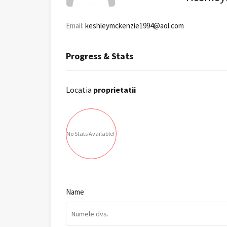
Email:
keshleymckenzie1994@aol.com
Progress & Stats
Locatia
proprietatii
No Stats Available!
Name