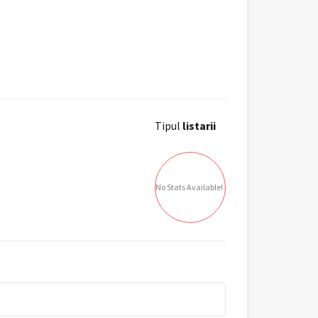
Tipul
listarii
No Stats Available!