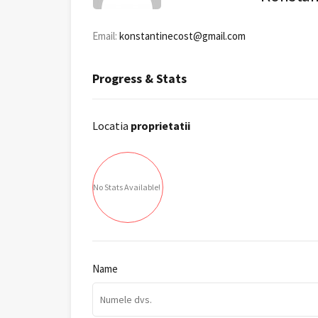
Email:
konstantinecost@gmail.com
Progress & Stats
Locatia
proprietatii
No Stats Available!
Name