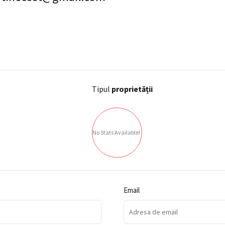
Tipul
proprietății
No Stats Available!
Email