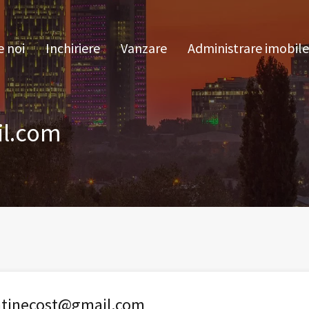
pre noi
Inchiriere
Vanzare
Administrare im
 noi
Inchiriere
Vanzare
Administrare imobile
il.com
ntinecost@gmail.com