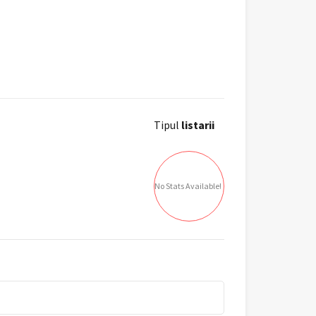
Tipul
listarii
No Stats Available!