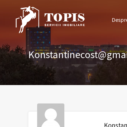
Des
Despre
Konstantinecost@gma
Konsta