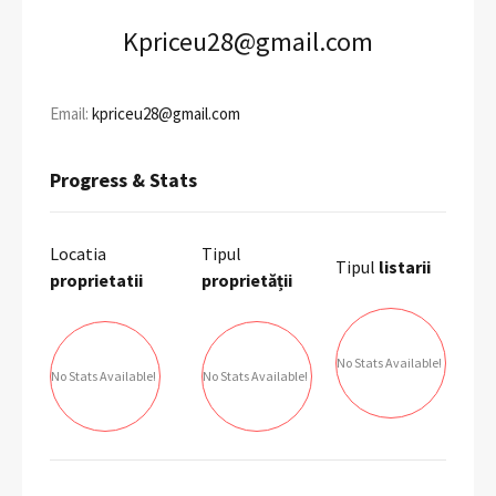
Kpriceu28@gmail.com
Email:
kpriceu28@gmail.com
Progress & Stats
Locatia
Tipul
Tipul
listarii
proprietatii
proprietății
No Stats Available!
No Stats Available!
No Stats Available!