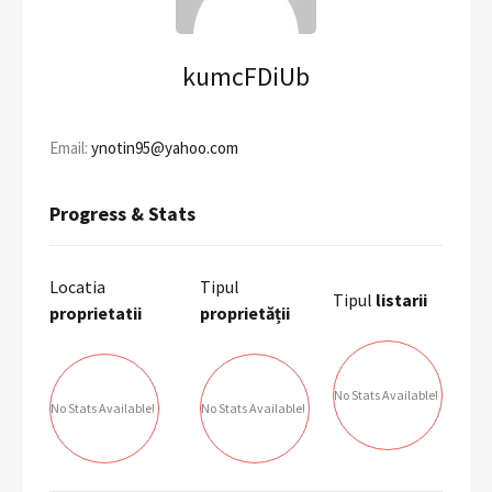
kumcFDiUb
Email:
ynotin95@yahoo.com
Progress & Stats
Locatia
Tipul
Tipul
listarii
proprietatii
proprietății
No Stats Available!
No Stats Available!
No Stats Available!