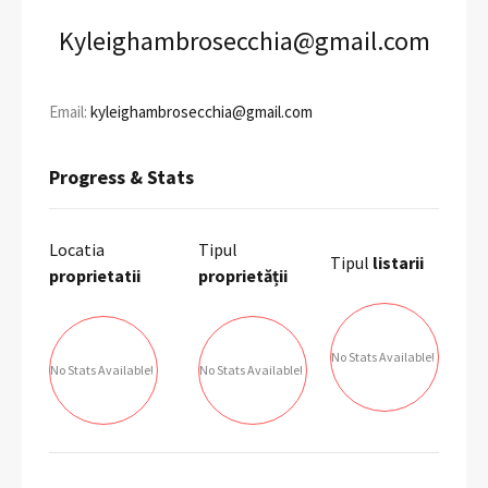
Kyleighambrosecchia@gmail.com
Email:
kyleighambrosecchia@gmail.com
Progress & Stats
Locatia
Tipul
Tipul
listarii
proprietatii
proprietății
No Stats Available!
No Stats Available!
No Stats Available!