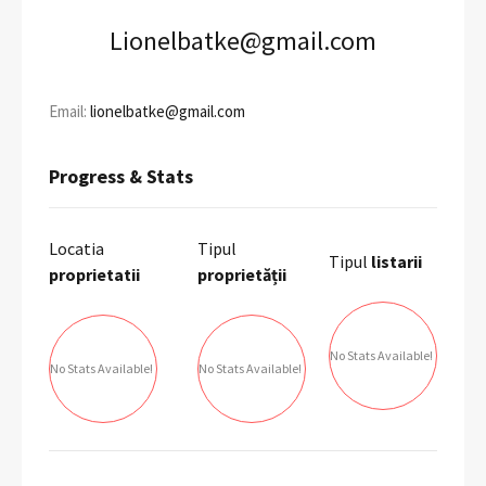
Lionelbatke@gmail.com
Email:
lionelbatke@gmail.com
Progress & Stats
Locatia
Tipul
Tipul
listarii
proprietatii
proprietății
No Stats Available!
No Stats Available!
No Stats Available!