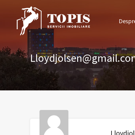
Des
Despre
Lloydjolsen@gmail.co
Lloydjo