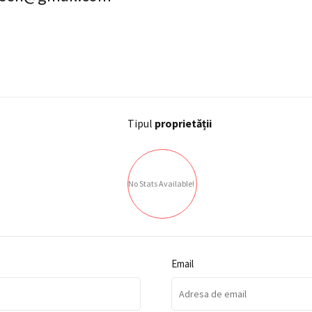
Tipul
proprietății
No Stats Available!
Email