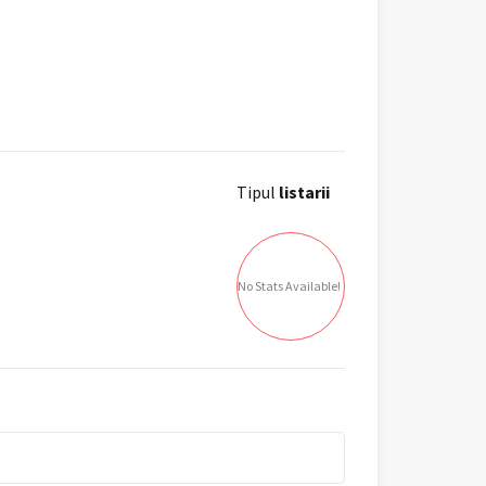
Tipul
listarii
No Stats Available!