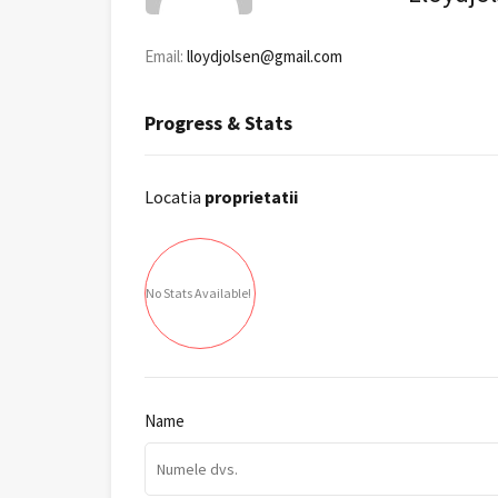
Email:
lloydjolsen@gmail.com
Progress & Stats
Locatia
proprietatii
No Stats Available!
Name