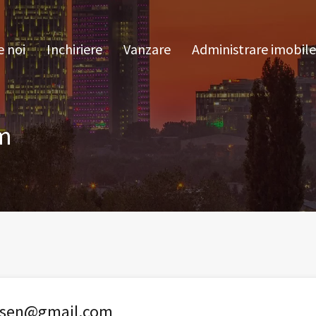
pre noi
Inchiriere
Vanzare
Administrare im
 noi
Inchiriere
Vanzare
Administrare imobile
m
lsen@gmail.com