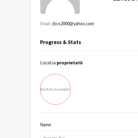
Email:
zbcs2000@yahoo.com
Progress & Stats
Locatia
proprietatii
No Stats Available!
Name