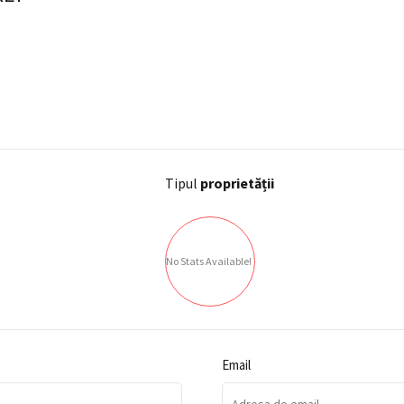
Tipul
proprietății
No Stats Available!
Email