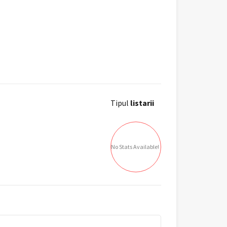
Tipul
listarii
No Stats Available!