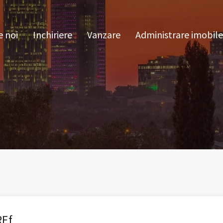
pre noi
Inchiriere
Vanzare
Administrare im
 noi
Inchiriere
Vanzare
Administrare imobile
REf