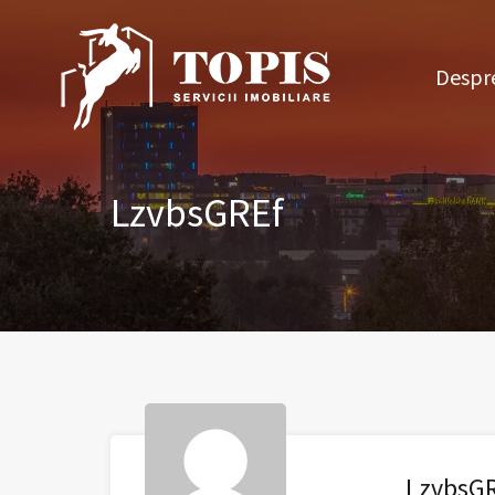
Des
Despre
LzvbsGREf
LzvbsG